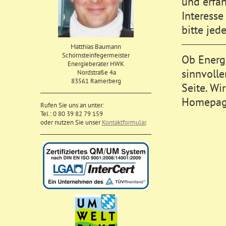
und erfah
Interess
bitte jed
Matthias Baumann
Schornsteinfegermeister
Ob Energ
Energieberater HWK
sinnvoll
Nordstraße 4a
83561 Ramerberg
Seite. Wi
Homepage
Rufen Sie uns an unter:
Tel.: 0 80 39 82 79 159
oder nutzen Sie unser
Kontaktformular
.